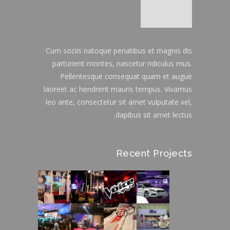
Cum sociis natoque penatibus et magnis dis
parturient montes, nascetur ridiculus mus.
Pellentesque consequat quam et augue
laoreet ac hendrerit mauris tempus. Vivamus
leo ante, consectetur sit amet vulputate vel,
dapibus sit amet lectus.
Recent Projects