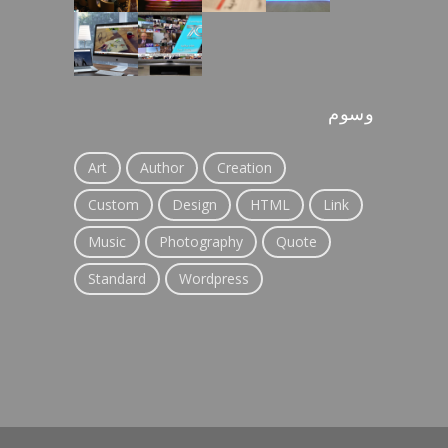
وسوم
Art
Author
Creation
Custom
Design
HTML
Link
Music
Photography
Quote
Standard
Wordpress