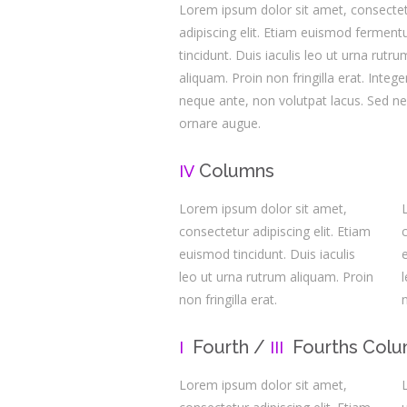
Lorem ipsum dolor sit amet, consecte
adipiscing elit. Etiam euismod fermen
tincidunt. Duis iaculis leo ut urna rutru
aliquam. Proin non fringilla erat. Intege
neque ante, non volutpat lacus. Sed n
ornare augue.
Columns
IV
Lorem ipsum dolor sit amet,
consectetur adipiscing elit. Etiam
euismod tincidunt. Duis iaculis
leo ut urna rutrum aliquam. Proin
non fringilla erat.
n
Fourth /
Fourths Col
I
III
Lorem ipsum dolor sit amet,