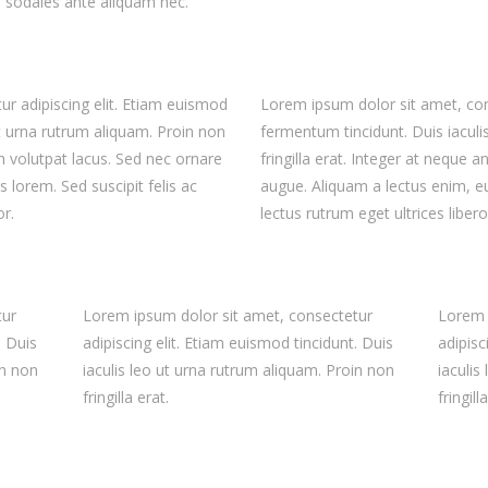
sodales ante aliquam nec.
r adipiscing elit. Etiam euismod
Lorem ipsum dolor sit amet, con
ut urna rutrum aliquam. Proin non
fermentum tincidunt. Duis iaculi
on volutpat lacus. Sed nec ornare
fringilla erat. Integer at neque 
 lorem. Sed suscipit felis ac
augue. Aliquam a lectus enim, eu
or.
lectus rutrum eget ultrices liber
tur
Lorem ipsum dolor sit amet, consectetur
Lorem 
. Duis
adipiscing elit. Etiam euismod tincidunt. Duis
adipisc
in non
iaculis leo ut urna rutrum aliquam. Proin non
iaculis
fringilla erat.
fringill