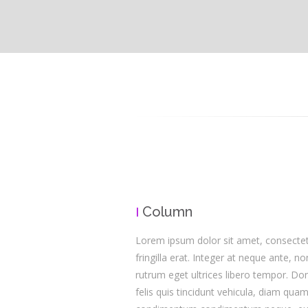
Column
I
Lorem ipsum dolor sit amet, consectetu
fringilla erat. Integer at neque ante, n
rutrum eget ultrices libero tempor. Don
felis quis tincidunt vehicula, diam qua