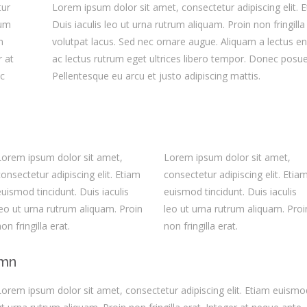
tur
Lorem ipsum dolor sit amet, consectetur adipiscing elit.
tum
Duis iaculis leo ut urna rutrum aliquam. Proin non fringill
m
volutpat lacus. Sed nec ornare augue. Aliquam a lectus eni
r at
ac lectus rutrum eget ultrices libero tempor. Donec posuer
ec
Pellentesque eu arcu et justo adipiscing mattis.
Lorem ipsum dolor sit amet,
Lorem ipsum dolor sit amet,
consectetur adipiscing elit. Etiam
consectetur adipiscing elit. Etia
euismod tincidunt. Duis iaculis
euismod tincidunt. Duis iaculis
leo ut urna rutrum aliquam. Proin
leo ut urna rutrum aliquam. Proi
on fringilla erat.
non fringilla erat.
umn
Lorem ipsum dolor sit amet, consectetur adipiscing elit. Etiam euismod