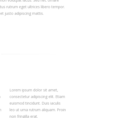
, non volutpat lacus. Sed nec ornare
ctus rutrum eget ultrices libero tempor.
t justo adipiscing mattis.
Lorem ipsum dolor sit amet,
m
consectetur adipiscing elit. Etiam
euismod tincidunt. Duis iaculis
n
leo ut urna rutrum aliquam. Proin
non fringilla erat.