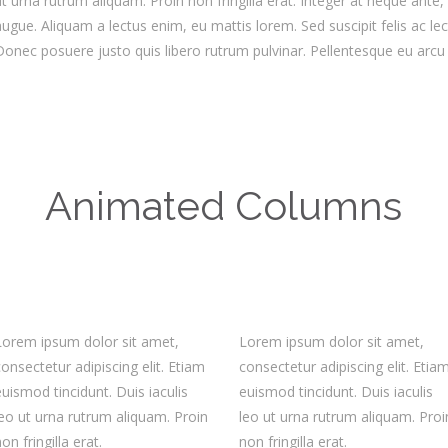
ut urna rutrum aliquam. Proin non fringilla erat. Integer at neque ante
augue. Aliquam a lectus enim, eu mattis lorem. Sed suscipit felis ac le
Donec posuere justo quis libero rutrum pulvinar. Pellentesque eu arcu e
Animated Columns
Lorem ipsum dolor sit amet,
Lorem ipsum dolor sit amet,
consectetur adipiscing elit. Etiam
consectetur adipiscing elit. Etia
euismod tincidunt. Duis iaculis
euismod tincidunt. Duis iaculis
leo ut urna rutrum aliquam. Proin
leo ut urna rutrum aliquam. Proi
on fringilla erat.
non fringilla erat.