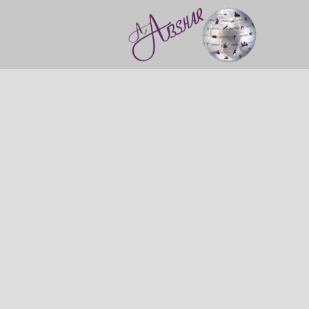
Documentaries
Production servic
Drama
Press services
Satellite broadcas