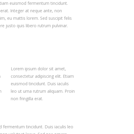
 Etiam euismod fermentum tincidunt.
a erat. Integer at neque ante, non
m, eu mattis lorem. Sed suscipit felis
e justo quis libero rutrum pulvinar.
Lorem ipsum dolor sit amet,
m
consectetur adipiscing elit. Etiam
euismod tincidunt. Duis iaculis
n
leo ut urna rutrum aliquam. Proin
non fringilla erat.
 fermentum tincidunt. Duis iaculis leo