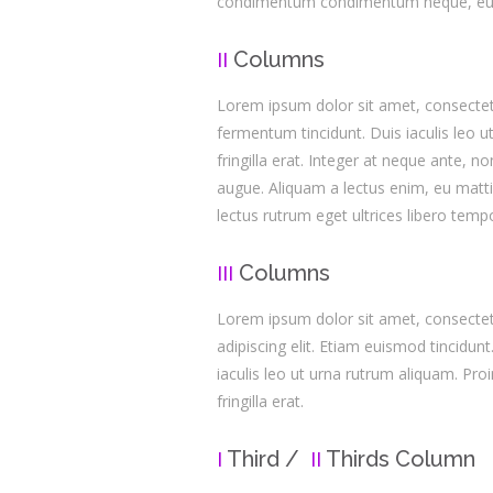
condimentum condimentum neque, eu 
Columns
II
Lorem ipsum dolor sit amet, consectetu
fermentum tincidunt. Duis iaculis leo 
fringilla erat. Integer at neque ante, n
augue. Aliquam a lectus enim, eu mattis
lectus rutrum eget ultrices libero temp
Columns
III
Lorem ipsum dolor sit amet, consecte
adipiscing elit. Etiam euismod tincidunt
iaculis leo ut urna rutrum aliquam. Pro
fringilla erat.
Third /
Thirds Column
I
II