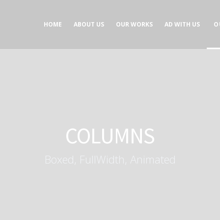
Concept development
Private Events
HOME
ABOUT US
OUR WORKS
AD WITH US
O
es
Brand identity
Weddings
Graphic design
Corporate / Busine
Events
3D filming
Exhibitions / Fairs
ting
Animations
COLUMNS
Boxed, FullWidth, Animated