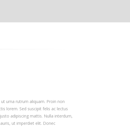
Our Skills
90%
WordPress
75%
Design/Graphics
100%
HTML/CSS/jQuery
80%
Support/Updates
o ut urna rutrum aliquam. Proin non
is lorem. Sed suscipit felis ac lectus
justo adipiscing mattis. Nulla interdum,
auris, ut imperdiet elit. Donec