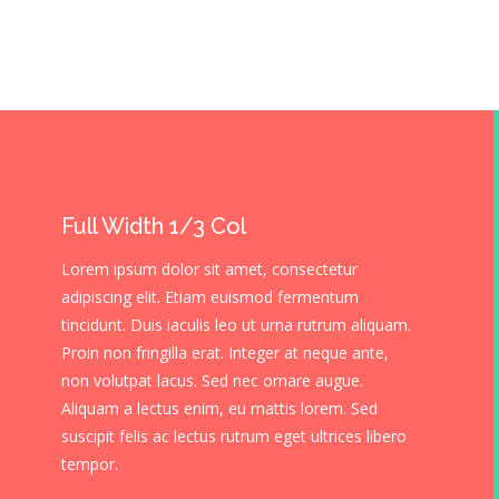
Full Width 1/3 Col
Lorem ipsum dolor sit amet, consectetur
adipiscing elit. Etiam euismod fermentum
tincidunt. Duis iaculis leo ut urna rutrum aliquam.
Proin non fringilla erat. Integer at neque ante,
non volutpat lacus. Sed nec ornare augue.
Aliquam a lectus enim, eu mattis lorem. Sed
suscipit felis ac lectus rutrum eget ultrices libero
tempor.