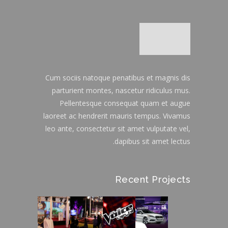
Cum sociis natoque penatibus et magnis dis
parturient montes, nascetur ridiculus mus.
Pellentesque consequat quam et augue
laoreet ac hendrerit mauris tempus. Vivamus
leo ante, consectetur sit amet vulputate vel,
dapibus sit amet lectus.
Recent Projects