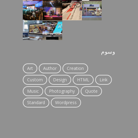
وسوم
Art
Author
Creation
Custom
Design
HTML
Link
Music
Photography
Quote
Standard
Wordpress