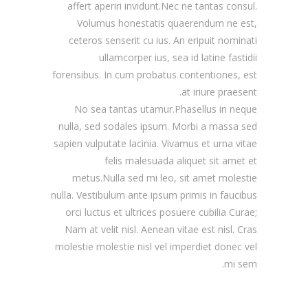
affert aperiri invidunt.Nec ne tantas consul.
Volumus honestatis quaerendum ne est,
ceteros senserit cu ius. An eripuit nominati
ullamcorper ius, sea id latine fastidii
forensibus. In cum probatus contentiones, est
at iriure praesent.
No sea tantas utamur.Phasellus in neque
nulla, sed sodales ipsum. Morbi a massa sed
sapien vulputate lacinia. Vivamus et urna vitae
felis malesuada aliquet sit amet et
metus.Nulla sed mi leo, sit amet molestie
nulla. Vestibulum ante ipsum primis in faucibus
orci luctus et ultrices posuere cubilia Curae;
Nam at velit nisl. Aenean vitae est nisl. Cras
molestie molestie nisl vel imperdiet donec vel
mi sem.