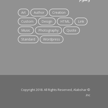
Art
Author
Creation
Custom
Design
HTML
Link
Music
Photography
Quote
Standard
Wordpress
© Copyright 2018. All Rights Reserved, Alabshar
Inc.