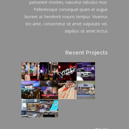
parturient montes, nascetur ridiculus mus.
Pellentesque consequat quam et augue
laoreet ac hendrerit mauris tempus. Vivamus
leo ante, consectetur sit amet vulputate vel,
dapibus sit amet lectus.
Recent Projects
وسوم