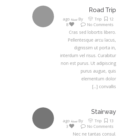
Road Trip
12 سنة ago
Trip
By
8
No Comments
Cras sed lobortis libero.
Pellentesque arcu lacus,
dignissim ut porta in,
interdum vel risus. Curabitur
non est purus. Ut adipiscing
purus augue, quis
elementum dolor
[...]
convallis
Stairway
13 سنة ago
Trip
By
3
No Comments
Nec ne tantas consul.