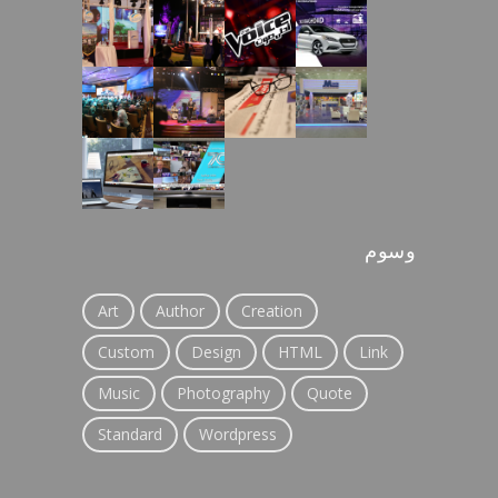
وسوم
Art
Author
Creation
Custom
Design
HTML
Link
Music
Photography
Quote
Standard
Wordpress