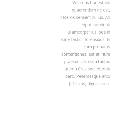
Volumus honestatis
quaerendum ne est,
ceteros senserit cu ius. An
eripuit nominati
ullamcorper ius, sea id
latine fastidii forensibus. In
cum probatus
contentiones, est at iriure
praesent. No sea tantas
utamu Cras sed lobortis
libero. Pellentesque arcu
[...]
lacus, dignissim ut